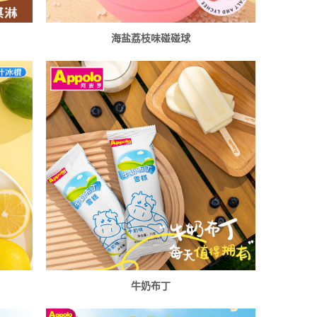
海盐荔枝味碰碰球
牛奶布丁