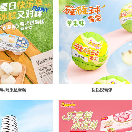
草味糯米糍雪糕
碰碰球雪泥