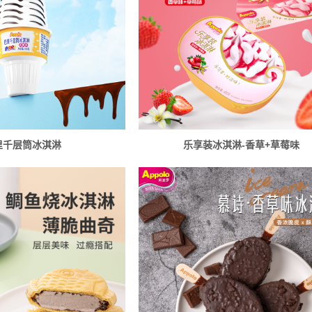
里千层筒冰淇淋
乐享装冰淇淋-香草+草莓味