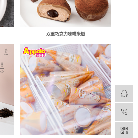
双重巧克力味糯米糍