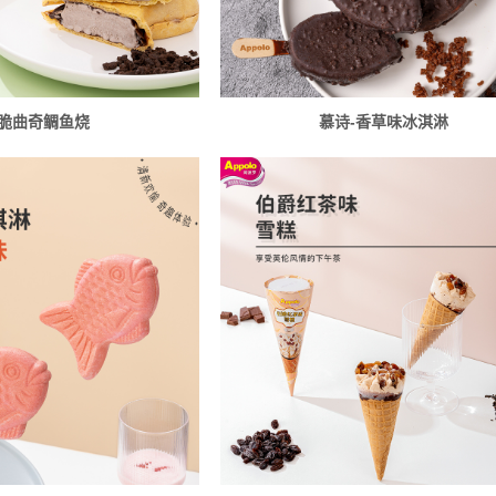
脆曲奇鲷鱼烧
慕诗-香草味冰淇淋