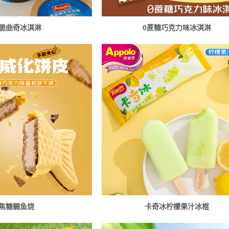
脆曲奇冰淇淋
0蔗糖巧克力味冰淇淋
焦糖鲷鱼烧
卡奇冰柠檬果汁冰棍