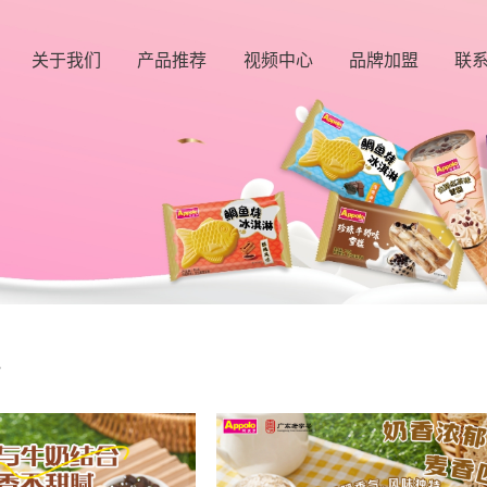
关于我们
产品推荐
视频中心
品牌加盟
联
公司简介
条类产品
江
发展历程
杯类产品
香
企业文化
筒类产品
诚
资质荣誉
家装类产品
客
餐饮装产品
新品上市
心