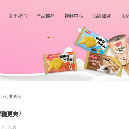
关于我们
产品推荐
视频中心
品牌加盟
联
公司简介
条类产品
江
发展历程
杯类产品
香
企业文化
筒类产品
诚
资质荣誉
家装类产品
客
餐饮装产品
新品上市
态
>
行业资讯
雪糕更爽？
331次