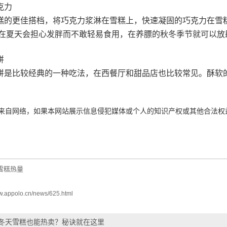
克力
糕的更佳搭档，将巧克力浆淋在雪糕上，快速凝固的巧克力在雪
在夏天会担心发胖而不敢轻易食用，在养膘的秋冬季节就可以放
饼
饼是比较经典的一种吃法，在西餐厅和甜品店也比较常见。酥软
来自网络，如果本网站展示信息侵犯媒体或个人的知识产权或其他合法权
雪糕热量
ww.appolo.cn/news/625.html
冬天雪糕也能热卖？秘诀就在这里