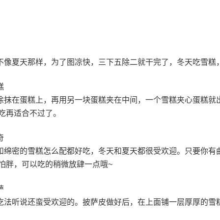
不像夏天那样，为了图凉快，三下五除二就干完了，冬天吃雪糕
糕
涂抹在蛋糕上，再用另一块蛋糕夹在中间，一个雪糕夹心蛋糕就
吃再适合不过了。
奇
和绵密的雪糕怎么配都好吃，冬天和夏天都很受欢迎。只要你有
怕胖，可以吃的稍微放肆一点哦~
萨
吃法听说还蛮受欢迎的。披萨皮做好后，在上面铺一层厚厚的雪